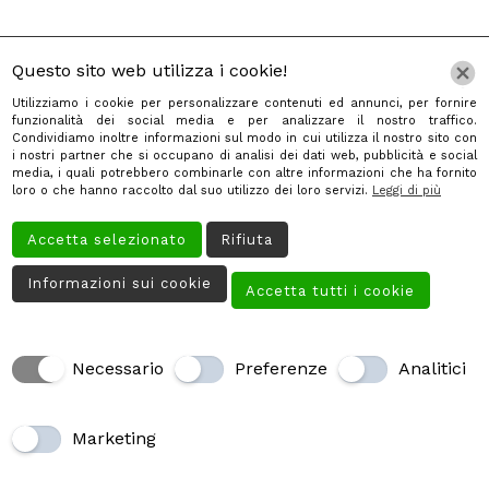
Questo sito web utilizza i cookie!
Utilizziamo i cookie per personalizzare contenuti ed annunci, per fornire
funzionalità dei social media e per analizzare il nostro traffico.
Condividiamo inoltre informazioni sul modo in cui utilizza il nostro sito con
Home
i nostri partner che si occupano di analisi dei dati web, pubblicità e social
media, i quali potrebbero combinarle con altre informazioni che ha fornito
Chi Siamo
loro o che hanno raccolto dal suo utilizzo dei loro servizi.
Leggi di più
Servizi
Accetta selezionato
Rifiuta
Galleria
Informazioni sui cookie
Accetta tutti i cookie
Contatti
Necessario
Preferenze
Analitici
Creato da
Local Web – Agenzia Web Marketing Milano
Copyrights © 2025 Tabaccheria di Masarà Monica - P. IVA
02622160022 | Tutti i diritti riservati.
Marketing
Cookie Policy
|
Privacy Policy