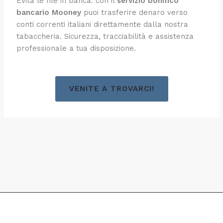
Evita le file in banca: con il
servizio bonifico
bancario Mooney
puoi trasferire denaro verso
conti correnti italiani direttamente dalla nostra
tabaccheria. Sicurezza, tracciabilità e assistenza
professionale a tua disposizione.
VENITE A TROVARCI!